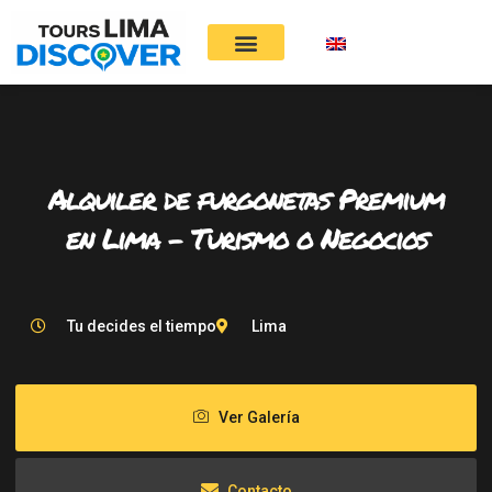
Ir
al
contenido
TOURS PARA CRUCEROS
ALQUILER DE VEHÍCULOS
Alquiler de furgonetas Premium
en Lima – Turismo o Negocios
Tu decides el tiempo
Lima
Ver Galería
Contacto