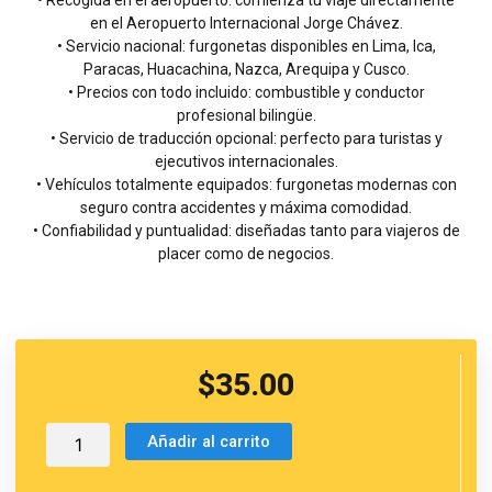
• Recogida en el aeropuerto: comienza tu viaje directamente
en el Aeropuerto Internacional Jorge Chávez.
• Servicio nacional: furgonetas disponibles en Lima, Ica,
Paracas, Huacachina, Nazca, Arequipa y Cusco.
• Precios con todo incluido: combustible y conductor
profesional bilingüe.
• Servicio de traducción opcional: perfecto para turistas y
ejecutivos internacionales.
• Vehículos totalmente equipados: furgonetas modernas con
seguro contra accidentes y máxima comodidad.
• Confiabilidad y puntualidad: diseñadas tanto para viajeros de
placer como de negocios.
$
35.00
Alquiler
Añadir al carrito
de
furgonetas