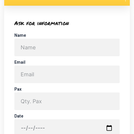
Premium
en
Lima
–
Ask for information
Turismo
o
Name
Negocios
cantidad
Email
Pax
Date