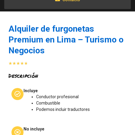
Alquiler de furgonetas
Premium en Lima – Turismo o
Negocios
Valorado
★
★
★
★
★
con
Descripción
4.7
de
5
Incluye
Conductor profesional
Combustible
Podemos incluir traductores
No incluye