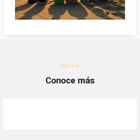
GALERÍA
Conoce más
car rental lima , car rental peru
passenger-van-Mercedes-Benz-Sprinter-516-19-1-1-
WhatsApp Image 2026-02-09 at 11.14.52 PM
with-COC---1641912500404641231_big-
renc car lima
-22011116481401413300
WhatsApp Image 2022-11-28 at 6.39.56 PM (1)